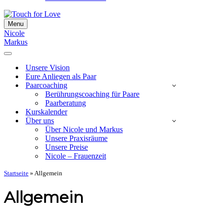
Menu
Navigationsmenü
Nicole
Markus
Navigationsmenü
Unsere Vision
Eure Anliegen als Paar
Paarcoaching
Berührungscoaching für Paare
Paarberatung
Kurskalender
Über uns
Über Nicole und Markus
Unsere Praxisräume
Unsere Preise
Nicole – Frauenzeit
Startseite
»
Allgemein
Allgemein