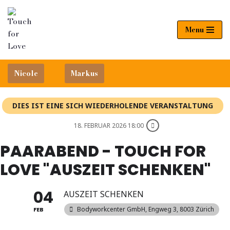
Zum
Menu
Inhalt
springen
Nicole
Markus
DIES IST EINE SICH WIEDERHOLENDE VERANSTALTUNG
18. FEBRUAR 2026 18:00
PAARABEND - TOUCH FOR
LOVE "AUSZEIT SCHENKEN"
04
AUSZEIT SCHENKEN
Bodyworkcenter GmbH
, Engweg 3, 8003 Zürich
FEB