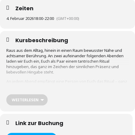
Zeiten
4. Februar 2026
18:00
-
22:00
(GMT+00:00)
Kursbeschreibung
Raus aus dem Alltag, hinein in einen Raum bewusster Nähe und
achtsamer Berührung. An zwei aufeinander folgenden Abenden
laden wir Euch ein, Euch als Paar einem tantrischen Ritual
hinzugeben, das ganz im Zeichen der sinnlichen Präsenz und
liebevollen Hingabe steht.
An jedem Abend empfängt eine Person von Euch das Ritual – ganz
im Zeichen des Gebens und Empfangens. So erlebt jede*r von
Euch an einem Abend, wie es ist, sich in voller Präsenz dem
Gegenüber zu schenken oder sich vertrauensvoll führen zu
WEITERLESEN
lassen.
In einem klar gehaltenen, sicheren Rahmen begleiten wir Euch
Schritt für Schritt durch das Ritual. Ihr werdet eingeladen, Euren
Link zur Buchung
eigenen Impulsen zu folgen, ohne dabei den roten Faden zu
verlieren. Es geht nicht um Technik, sondern um fühlendes
Spüren, um die Kunst, sich mit allen Sinnen zu begegnen.