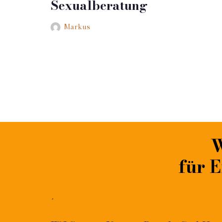
Sexualberatung
Markus
W
für E
´