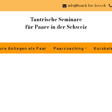
info@touch-for-love.ch
Tantrische Seminare
für Paare in der Schweiz
ure Anliegen als Paar
Paarcoaching
Kurskal