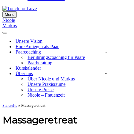
Menu
Navigationsmenü
Nicole
Markus
Navigationsmenü
Unsere Vision
Eure Anliegen als Paar
Paarcoaching
Berührungscoaching für Paare
Paarberatung
Kurskalender
Über uns
Über Nicole und Markus
Unsere Praxisräume
Unsere Preise
Nicole – Frauenzeit
Startseite
»
Massageretreat
Massageretreat